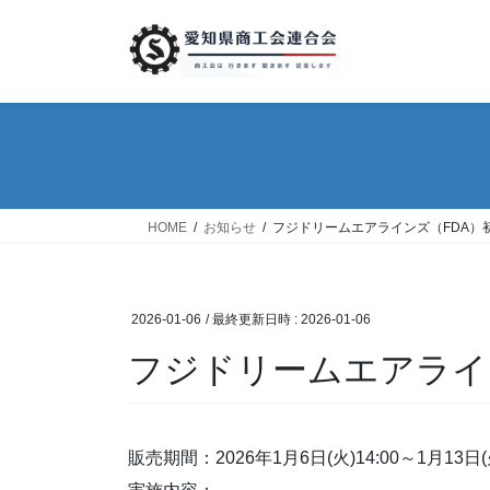
コ
ナ
ン
ビ
テ
ゲ
ン
ー
ツ
シ
へ
ョ
ス
ン
キ
に
ッ
移
HOME
お知らせ
フジドリームエアラインズ（FDA）
プ
動
2026-01-06
/ 最終更新日時 :
2026-01-06
フジドリームエアライ
販売期間：2026年1月6日(火)14:00～1月13日(