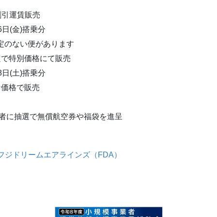
割引運賃販売
6日(金)搭乗分
定のない便があります
定で特別価格にて販売
8日(土)搭乗分
な価格で販売
登録者に抽選で無償航空券や福袋を進呈
入はフジドリームエアラインズ（FDA）