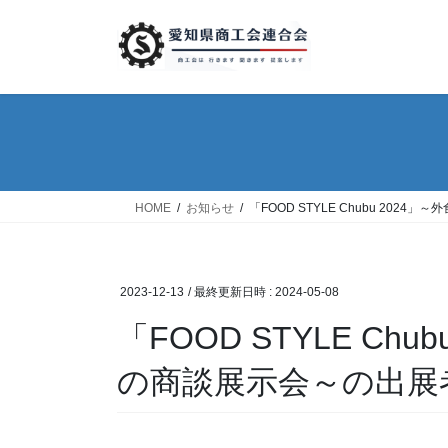
コ
ナ
ン
ビ
テ
ゲ
ン
ー
ツ
シ
へ
ョ
ス
ン
キ
に
ッ
移
HOME
お知らせ
「FOOD STYLE Chubu 2
プ
動
2023-12-13
/ 最終更新日時 :
2024-05-08
「FOOD STYLE 
の商談展示会～の出展