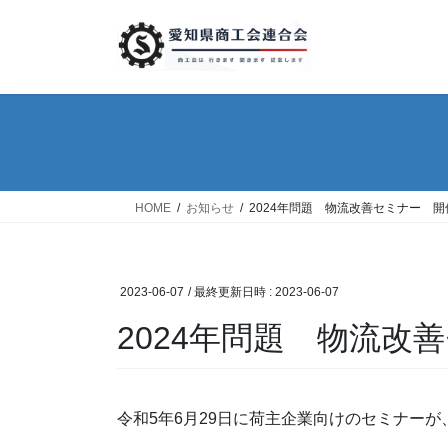
コ
ナ
ン
ビ
テ
ゲ
ン
ー
ツ
シ
へ
ョ
ス
ン
キ
に
ッ
移
HOME
お知らせ
2024年問題 物流改善セミナー 
プ
動
2023-06-07
/ 最終更新日時 :
2023-06-07
2024年問題 物流改
令和5年6月29日に荷主企業向けのセミナー