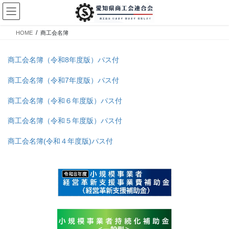
コ
ナ
ン
ビ
テ
ゲ
HOME
商工会名簿
ン
ー
ツ
シ
へ
ョ
商工会名簿（令和8年度版）パス付
ス
ン
キ
に
商工会名簿（令和7年度版）パス付
ッ
移
商工会名簿（令和６年度版）パス付
プ
動
商工会名簿（令和５年度版）パス付
商工会名簿(令和４年度版)パス付