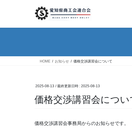
コ
ナ
ン
ビ
テ
ゲ
ン
ー
ツ
シ
へ
ョ
ス
ン
キ
に
ッ
移
HOME
お知らせ
価格交渉講習会について
プ
動
2025-08-13
/ 最終更新日時 :
2025-08-13
価格交渉講習会につい
価格交渉講習会事務局からのお知らせです。